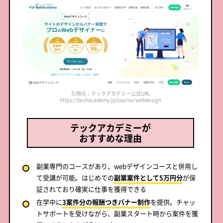
引用元：テックアカデミー公式URL
https://techacademy.jp/course/webdesign
テックアカデミーが
おすすめな理由
副業専門のコースがあり、webデザインコースと併用し
て受講が可能。はじめての
副業案件として5万円分
が保
証されており確実に仕事を獲得できる
在学中に
3案件分の報酬つきバナー制作
を提供。チャッ
トサポートを受けながら、副業スタート時から案件を獲