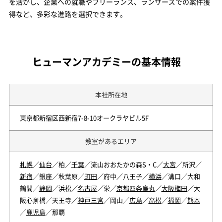
を活かし、企業への就職やフリーランス、ランサーズでの案件獲
得など、多彩な進路を選択できます。
ヒューマンアカデミーの基本情報
本社所在地
東京都新宿区西新宿7-8-10オークラヤビル5F
教室があるエリア
札幌
／
仙台
／柏／
千葉
／流山おおたかの森S・C／
大宮
／所沢／
新宿
／銀座／秋葉原／
町田
／府中／八王子／
横浜
／溝口／大和
鶴間／
静岡
／浜松／
名古屋
／栄／
京都四条烏丸
／
大阪梅田
／大
阪心斎橋／天王寺／
神戸三宮
／岡山／
広島
／
高松
／
福岡
／
熊本
／
鹿児島
／那覇