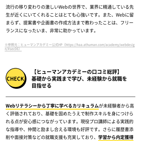
流行の移り変わりの激しいWebの世界で、業界に精通している先
生が近くにいてくれることはとても心強いです。また、Webに留
まらず、提案書や企画書の作成方法まで教わったことは、フリー
ランスになったいま、非常に助かっています。
※参照元：ヒューマンアカデミー公式HP（https://haa.athuman.com/academy/webdesig
n/#sec06）
【ヒューマンアカデミーの口コミ総評】
基礎から実践まで学び、未経験から就職を
目指せる
Webリテラシーから丁寧に学べるカリキュラム
が未経験者から高
く評価されており、基礎を固めたうえで制作スキルを身につけら
れる点が安心感につながっています。現役プロ講師による実践的
な指導や、仲間と励まし合える環境も好評です。さらに履歴書添
削や面接対策などの就職支援も充実しており、
学習から内定獲得